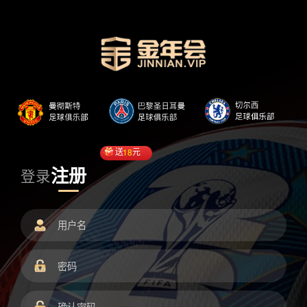
送
18
元
注册
登录