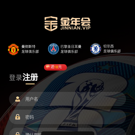
送
18
元
注册
登录